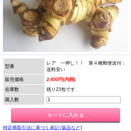
レア 一押し！！ 第４種郵便送付：
型番
送料安い
販売価格
2,400円(内税)
在庫数
残り23包です
購入数
特定商取引法に基づく表記 (返品など)