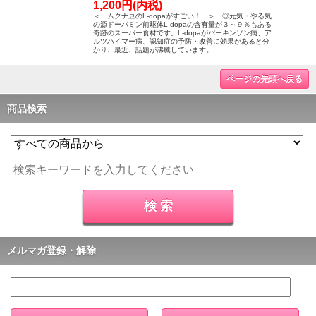
1,200円(内税)
＜ ムクナ豆のL-dopaがすごい！ ＞ ◎元気・やる気
の源ドーパミン前駆体L-dopaの含有量が３～９％もある
奇跡のスーパー食材です。L-dopaがパーキンソン病、ア
ルツハイマー病、認知症の予防・改善に効果があると分
かり、最近、話題が沸騰しています。
ページの先頭へ戻る
商品検索
メルマガ登録・解除