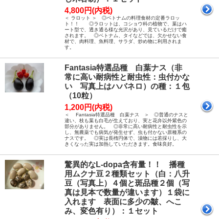
4,800円(内税)
＜ ラロット ＞ ◎ベトナムの料理食材の定番ラロッ
ト！！ ◎ラロットは、コショウ科の植物で、葉はハ
ート型で、透き通る様な光沢があり、見ているだけで癒
されます。 ◎ベトナム、タイなどでは、欠かせない食
材で、肉料理、魚料理、サラダ、炒め物に利用されま
す。
Fantasia特選品種 白葉ナス（非
常に高い耐病性と耐虫性：虫付かな
い 写真上はハバネロ）の種：１包
（10粒）
1,200円(内税)
＜ Fantasia特選品種 白葉ナス ＞ ◎普通のナスと
違い、枝も葉も白毛が生えており、実と花弁以外紫色の
部分がありません。 ◎非常に高い耐病性と耐虫性を示
し、無農薬でも病気が発生せず、虫も付かない原種系の
ナスです。 ◎実は長楕円体で、漬物には若採りし、大
きくなった実は加熱していただきます。食味良好。
驚異的なL-dopa含有量！！ 播種
用ムクナ豆２種類セット（白：八升
豆（写真上）４個と斑品種２個（写
真は見本で数量が違います）１袋に
入れます 表面に多少の皺、へこ
み、変色有り）：１セット