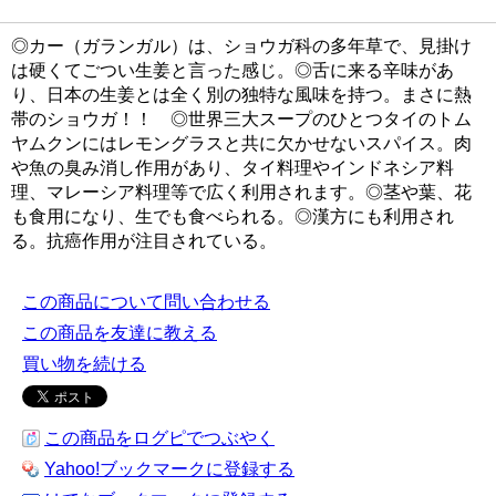
◎カー（ガランガル）は、ショウガ科の多年草で、見掛け
は硬くてごつい生姜と言った感じ。◎舌に来る辛味があ
り、日本の生姜とは全く別の独特な風味を持つ。まさに熱
帯のショウガ！！ ◎世界三大スープのひとつタイのトム
ヤムクンにはレモングラスと共に欠かせないスパイス。肉
や魚の臭み消し作用があり、タイ料理やインドネシア料
理、マレーシア料理等で広く利用されます。◎茎や葉、花
も食用になり、生でも食べられる。◎漢方にも利用され
る。抗癌作用が注目されている。
この商品について問い合わせる
この商品を友達に教える
買い物を続ける
この商品をログピでつぶやく
Yahoo!ブックマークに登録する