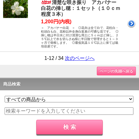
清楚な咲き振り アカバナー
白花の挿し穂：１セット（１０ｃｍ
程度３本）
1,200円(内税)
＜ アカバナー白花 ＞ ◎花弁は全て白で、花柱白・
柱頭白も白、花粉以外全身白装束の可憐な花です。 ◎
挿し穂は半日水に付け清潔な用土に５ｃｍほど挿し、２
５℃以上で水を切らさぬ様に半日陰で管理すると１～３
ヶ月で発根します。 ◎最低気温１０℃以上に保てば栽
培容易です。
1-12 / 34
次のページへ
ページの先頭へ戻る
商品検索