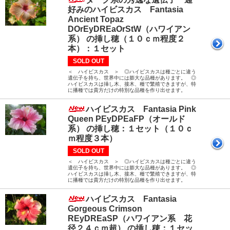
好みのハイビスカス Fantasia
Ancient Topaz
DOrEyDREaOrStW（ハワイアン
系） の挿し穂（１０ｃｍ程度２
本）：１セット
SOLD OUT
＜ ハイビスカス ＞ ◎ハイビスカスは種ごとに違う
遺伝子を持ち、世界中には膨大な品種があります。 ◎
ハイビスカスは挿し木、接木、種で繁殖できますが、特
に播種では貴方だけの特別な品種を作り出せます。
ハイビスカス Fantasia Pink
Queen PEyDPEaFP（オールド
系） の挿し穂：１セット（１０ｃ
ｍ程度３本）
SOLD OUT
＜ ハイビスカス ＞ ◎ハイビスカスは種ごとに違う
遺伝子を持ち、世界中には膨大な品種があります。 ◎
ハイビスカスは挿し木、接木、種で繁殖できますが、特
に播種では貴方だけの特別な品種を作り出せます。
ハイビスカス Fantasia
Gorgeous Crimson
REyDREaSP（ハワイアン系 花
径２４ｃｍ超） の挿し穂：１セッ