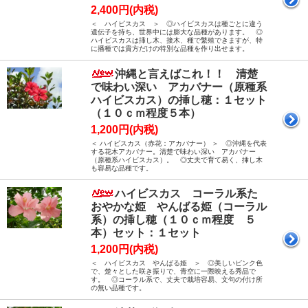
2,400円(内税)
＜ ハイビスカス ＞ ◎ハイビスカスは種ごとに違う
遺伝子を持ち、世界中には膨大な品種があります。 ◎
ハイビスカスは挿し木、接木、種で繁殖できますが、特
に播種では貴方だけの特別な品種を作り出せます。
沖縄と言えばこれ！！ 清楚
で味わい深い アカバナー（原種系
ハイビスカス）の挿し穂：１セット
（１０ｃｍ程度５本）
1,200円(内税)
＜ ハイビスカス（赤花：アカバナー） ＞ ◎沖縄を代表
する花木アカバナー。清楚で味わい深い アカバナー
（原種系ハイビスカス）。 ◎丈夫で育て易く、挿し木
も容易な品種です。
ハイビスカス コーラル系た
おやかな姫 やんばる姫（コーラル
系）の挿し穂（１０ｃｍ程度 ５
本）セット：１セット
1,200円(内税)
＜ ハイビスカス やんばる姫 ＞ ◎美しいピンク色
で、楚々とした咲き振りで、青空に一際映える秀品で
す。 ◎コーラル系で、丈夫で栽培容易、文句の付け所
の無い品種です。