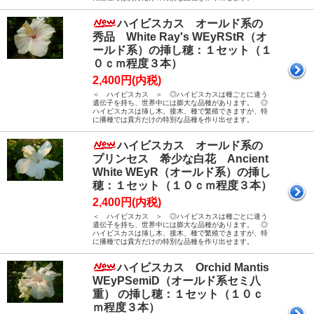
ハイビスカス オールド系の
秀品 White Ray's WEyRStR（オ
ールド系）の挿し穂：１セット（１
０ｃｍ程度３本）
2,400円(内税)
＜ ハイビスカス ＞ ◎ハイビスカスは種ごとに違う
遺伝子を持ち、世界中には膨大な品種があります。 ◎
ハイビスカスは挿し木、接木、種で繁殖できますが、特
に播種では貴方だけの特別な品種を作り出せます。
ハイビスカス オールド系の
プリンセス 希少な白花 Ancient
White WEyR（オールド系）の挿し
穂：１セット（１０ｃｍ程度３本）
2,400円(内税)
＜ ハイビスカス ＞ ◎ハイビスカスは種ごとに違う
遺伝子を持ち、世界中には膨大な品種があります。 ◎
ハイビスカスは挿し木、接木、種で繁殖できますが、特
に播種では貴方だけの特別な品種を作り出せます。
ハイビスカス Orchid Mantis
WEyPSemiD（オールド系セミ八
重） の挿し穂：１セット（１０ｃ
ｍ程度３本）