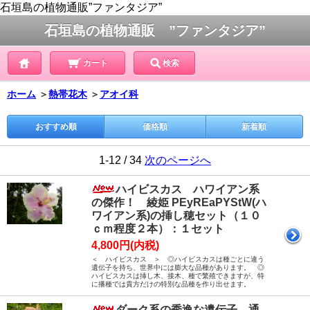
石垣島の植物通販”ファンタジア”
石垣島の植物通販 ”ファンタジア”
カート
検索
ホーム
＞
熱帯花木
＞
アオイ科
おすすめ順
価格順
新着順
1-12 / 34
次のページへ
ハイビスカス ハワイアン系
の傑作！ 綾姫 PEyREaPYStW(ハ
ワイアン系)の挿し穂セット（１０
ｃｍ程度２本）：１セット
4,800円(内税)
＜ ハイビスカス ＞ ◎ハイビスカスは種ごとに違う
遺伝子を持ち、世界中には膨大な品種があります。 ◎
ハイビスカスは挿し木、接木、種で繁殖できますが、特
に播種では貴方だけの特別な品種を作り出せます。
ダーク系の秀逸な遺伝子 通