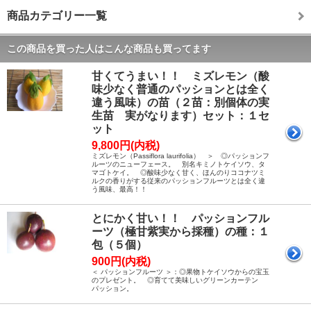
商品カテゴリー一覧
この商品を買った人はこんな商品も買ってます
甘くてうまい！！ ミズレモン（酸
味少なく普通のパッションとは全く
違う風味）の苗（２苗：別個体の実
生苗 実がなります）セット：１セ
ット
9,800円(内税)
ミズレモン（Passiflora laurifolia） ＞ ◎パッションフ
ルーツのニューフェース。 別名キミノトケイソウ、タ
マゴトケイ。 ◎酸味少なく甘く、ほんのりココナツミ
ルクの香りがする従来のパッションフルーツとは全く違
う風味、最高！！
とにかく甘い！！ パッションフル
ーツ（極甘紫実から採種）の種：１
包（５個）
900円(内税)
＜ パッションフルーツ ＞：◎果物トケイソウからの宝玉
のプレゼント。 ◎育てて美味しいグリーンカーテン
パッション。