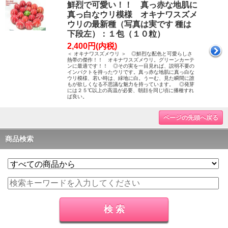
鮮烈で可愛い！！ 真っ赤な地肌に
真っ白なウリ模様 オキナワスズメ
ウリの最新種（写真は実です 種は
下段左）：１包（１０粒）
2,400円(内税)
＜ オキナワスズメウリ ＞ ◎鮮烈な配色と可愛らしさ
熱帯の傑作！！ オキナワスズメウリ。グリーンカーテ
ンに最適です！！ ◎その実を一目見れば、説明不要の
インパクトを持ったウリです。真っ赤な地肌に真っ白な
ウリ模様、若い時は、緑地に白。うーむ、見た瞬間に誰
もが欲しくなる不思議な魅力を持っています。 ◎発芽
には２５℃以上の高温が必要、朝顔を同じ頃に播種すれ
ば良い。
ページの先頭へ戻る
商品検索