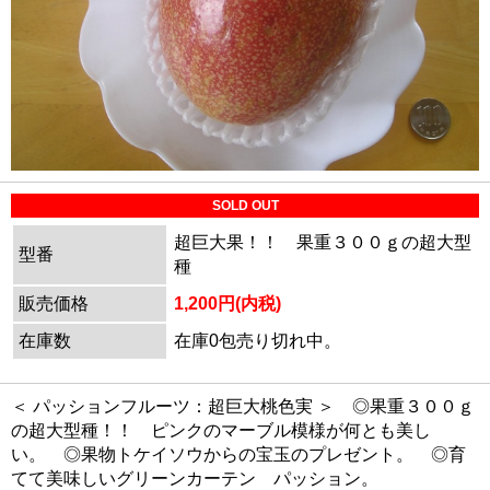
SOLD OUT
超巨大果！！ 果重３００ｇの超大型
型番
種
販売価格
1,200円(内税)
在庫数
在庫0包売り切れ中。
＜ パッションフルーツ：超巨大桃色実 ＞ ◎果重３００ｇ
の超大型種！！ ピンクのマーブル模様が何とも美し
い。 ◎果物トケイソウからの宝玉のプレゼント。 ◎育
てて美味しいグリーンカーテン パッション。