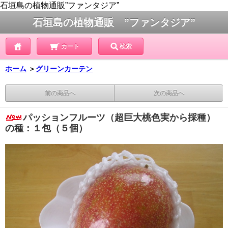
石垣島の植物通販”ファンタジア”
石垣島の植物通販 ”ファンタジア”
カート
検索
ホーム
＞
グリーンカーテン
前の商品へ
次の商品へ
パッションフルーツ（超巨大桃色実から採種）
の種：１包（５個）