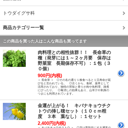
トウダイグサ科
商品カテゴリー一覧
この商品を買った人はこんな商品も買ってます
肉料理との相性抜群！！ 長命草の
種（発芽には１～２ヶ月要 保存は
野菜室 長期保存不可）：１包（３
０個）
900円(内税)
＜ 長命草 ＞ ◎その名の通り１株食べると１日寿命が延
びると言われている。 ◎古くから、食材、薬草として
活用されており、独特の苦味と香りが肉や魚料理、雑煮
にぴったり。 ◎毒消しの効果もあり、山羊汁や刺身の
つまにも利用されています。
金運が上がる！ キバナキョウチク
トウの挿し穂セット（１０ｃｍ程
度 ３本 葉なし）：１セット
2,400円(内税)
＜ キバナキョウチクトウ ＞ ◎花は普段目にする通常の