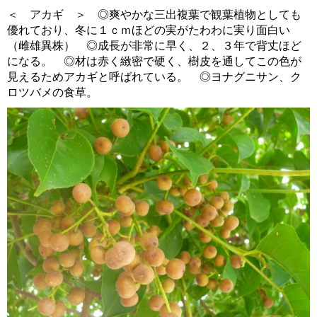
＜ アカギ ＞ ◎爽やかな三出複葉で観葉植物としても
優れており、冬に１ｃｍほどの実がたわわに実り面白い
（雌雄異株） ◎成長が非常に早く、２、３年で背丈ほど
になる。 ◎材は赤く緻密で硬く、樹皮を通してこの色が
見えるためアカギと呼ばれている。 ◎ヨナグニサン、ク
ロツバメの食草。