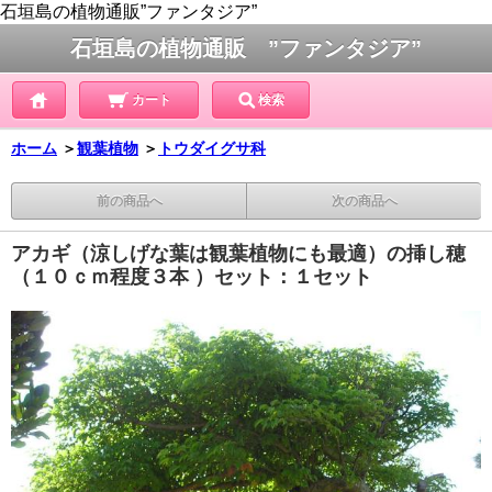
石垣島の植物通販”ファンタジア”
石垣島の植物通販 ”ファンタジア”
カート
検索
ホーム
＞
観葉植物
＞
トウダイグサ科
前の商品へ
次の商品へ
アカギ（涼しげな葉は観葉植物にも最適）の挿し穂
（１０ｃｍ程度３本 ）セット：１セット