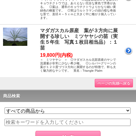
キョウチクトウでは、ありえない完全な黄色で芳香があ
る。 ◎葉は、通常のキョウチクトウよりかなり細い黄
緑色の柳葉です。 ◎実はウルトラマンの頭の様な奇抜
な形で、直径４～５ｃｍと大きく中に種が２個入ってい
ます。
マダガスカル原産 葉が３方向に展
開する珍しい ミツヤヤシの苗（実
生５年生 写真１枚目相当品）：１
苗
19,800円(内税)
＜ ミツヤヤシ ＞ ◎マダガスカル北部原産のヤシで
流通量が非常に少ない希少種。 ◎シルバーグリーンの
葉が１２０度づづ３方向に展開するのが特徴で、幹も太
く魅力的なヤシです。 英名：Triangle Plalm
ページの先頭へ戻る
商品検索