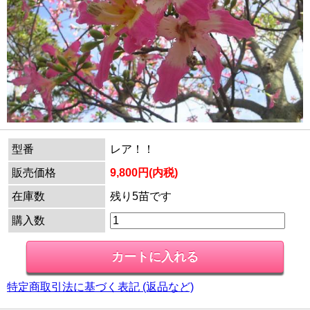
型番
レア！！
販売価格
9,800円(内税)
在庫数
残り5苗です
購入数
特定商取引法に基づく表記 (返品など)