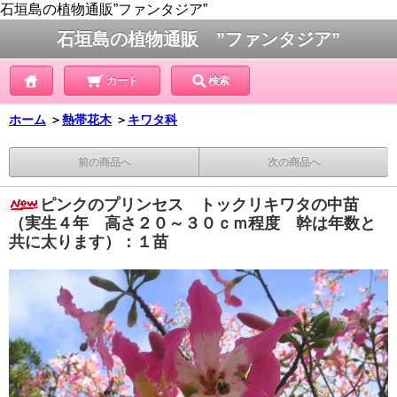
石垣島の植物通販”ファンタジア”
石垣島の植物通販 ”ファンタジア”
カート
検索
ホーム
＞
熱帯花木
＞
キワタ科
前の商品へ
次の商品へ
ピンクのプリンセス トックリキワタの中苗
（実生４年 高さ２０～３０ｃｍ程度 幹は年数と
共に太ります）：１苗