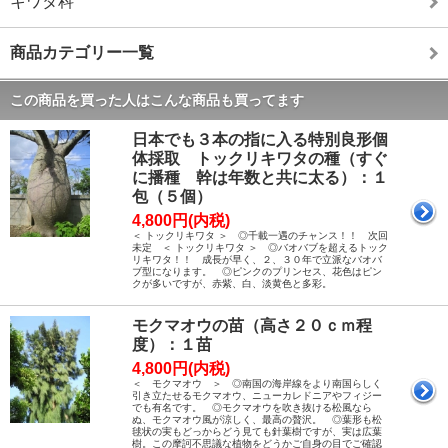
キワタ科
商品カテゴリー一覧
この商品を買った人はこんな商品も買ってます
日本でも３本の指に入る特別良形個
体採取 トックリキワタの種（すぐ
に播種 幹は年数と共に太る）：１
包（５個）
4,800円(内税)
＜ トックリキワタ ＞ ◎千載一遇のチャンス！！ 次回
未定 ＜ トックリキワタ ＞ ◎バオバブを超えるトック
リキワタ！！ 成長が早く、２、３０年で立派なバオバ
ブ型になります。 ◎ピンクのプリンセス、花色はピン
クが多いですが、赤紫、白、淡黄色と多彩。
モクマオウの苗（高さ２０ｃｍ程
度）：１苗
4,800円(内税)
＜ モクマオウ ＞ ◎南国の海岸線をより南国らしく
引き立たせるモクマオウ、ニューカレドニアやフィジー
でも有名です。 ◎モクマオウを吹き抜ける松風なら
ぬ、モクマオウ風が涼しく、最高の贅沢。 ◎葉形も松
毬状の実もどっからどう見ても針葉樹ですが、実は広葉
樹。この摩訶不思議な植物をどうかご自身の目でご確認