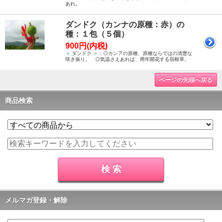
あれ。
ダンドク（カンナの原種：赤）の
種：１包（５個）
900円(内税)
＜ ダンドク ＞：◎カンアの原種、原種ならではの清楚な
咲き振り。 ◎気温さえあれば、周年開花する宿根草。
ページの先頭へ戻る
商品検索
メルマガ登録・解除