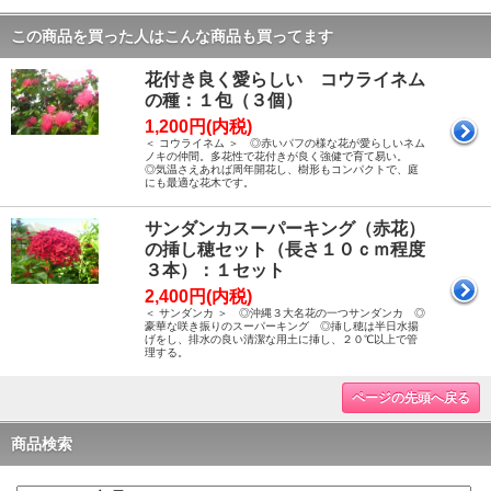
この商品を買った人はこんな商品も買ってます
花付き良く愛らしい コウライネム
の種：１包（３個）
1,200円(内税)
＜ コウライネム ＞ ◎赤いパフの様な花が愛らしいネム
ノキの仲間。多花性で花付きが良く強健で育て易い。
◎気温さえあれば周年開花し、樹形もコンパクトで、庭
にも最適な花木です。
サンダンカスーパーキング（赤花）
の挿し穂セット（長さ１０ｃｍ程度
３本）：１セット
2,400円(内税)
＜ サンダンカ ＞ ◎沖縄３大名花の一つサンダンカ ◎
豪華な咲き振りのスーパーキング ◎挿し穂は半日水揚
げをし、排水の良い清潔な用土に挿し、２０℃以上で管
理する。
ページの先頭へ戻る
商品検索