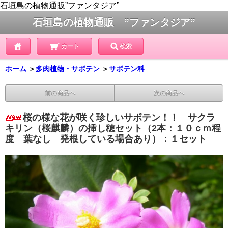
石垣島の植物通販”ファンタジア”
石垣島の植物通販 ”ファンタジア”
カート
検索
ホーム
＞
多肉植物・サボテン
＞
サボテン科
前の商品へ
次の商品へ
桜の様な花が咲く珍しいサボテン！！ サクラ
キリン（桜麒麟）の挿し穂セット（2本：１０ｃｍ程
度 葉なし 発根している場合あり）：１セット