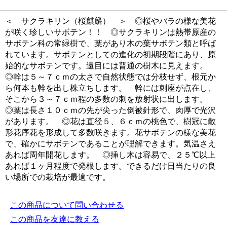
＜ サクラキリン（桜麒麟） ＞ ◎桜やバラの様な美花
が咲く珍しいサボテン！！ ◎サクラキリンは熱帯原産の
サボテン科の常緑樹で、葉があり木の葉サボテン類と呼ば
れています。サボテンとしての進化の初期段階にあり、原
始的なサボテンです。遠目には普通の樹木に見えます。
◎幹は５～７ｃｍの太さで自然状態では分枝せず、根元か
ら何本も幹を出し株立ちします。 幹には刺座が点在し、
そこから３～７ｃｍ程の多数の刺を放射状に出します。
◎葉は長さ１０ｃｍの先が尖った倒被針形で、肉厚で光沢
があります。 ◎花は直径５、６ｃｍの桃色で、樹冠に散
形花序花を形成して多数咲きます。花サボテンの様な美花
で、確かにサボテンであることが理解できます。気温さえ
あれば周年開花します。 ◎挿し木は容易で、２５℃以上
あれば１ヶ月程度で発根します。できるだけ日当たりの良
い場所での栽培が最適です。
この商品について問い合わせる
この商品を友達に教える