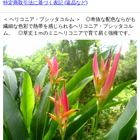
特定商取引法に基づく表記 (返品など)
＜ ヘリコニア・プシッタコルム ＞ ◎奇抜な配色ならがも
繊細な色彩で熱帯を感じられるヘリコニア・プシッタコル
ム。 ◎草丈１ｍのミニヘリコニアで育て易く強権です。