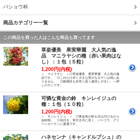
バショウ科
商品カテゴリー一覧
この商品を買った人はこんな商品も買ってます
草姿優美 果実華麗 大人気の逸
品 マニラヤシの種（赤い果肉はな
し）：１包（５粒）
1,200円(内税)
＜ マニラヤシ ＞◎草姿優美 果実華麗 大人気の逸
品です。 ◎これだけ赤く大きな実がなるヤシは他にあ
りません。 ◎耐風性も非常に高く栽培しやすい、一押
しのヤシです。
可憐な黄金の鈴 キンレイジュの
種：１包（１０粒）
1,200円(内税)
＜ キンレイジュ ＞ ◎黄金色の鈴を沢山付けるから
金鈴樹。 ◎花付き、実付き共に良く、パーゴラ、グリ
ーンカーテンに最適です。
ハネセンナ（キャンドルブシュ）の