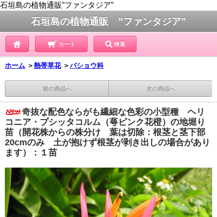
石垣島の植物通販”ファンタジア”
石垣島の植物通販 ”ファンタジア”
カート
検索
ホーム
＞
熱帯草花
＞
バショウ科
前の商品へ
次の商品へ
奇抜な配色ならがも繊細な色彩の小型種 ヘリ
コニア・プシッタコルム（萼ピンク花橙）の地堀り
苗（開花株からの株分け 葉は切除：根茎と茎下部
20cmのみ 土が抱けず根茎が剥き出しの場合があり
ます）：１苗