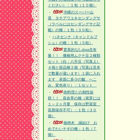
ください）：１包（１０個）
・
沖縄のスーパー山
菜 タチアワユキセンダングサ
（ラベルにはセンダングサと記
載）の種：１包（３０粒）
・
ハネセンナ（キャンドルブ
シュ）の種：１包（５粒）
・
驚異的なL-dopa含有
量！！ 播種用ムクナ豆２種類
セット（白：八升豆（写真上）
４個と斑品種２個（写真は見本
で数量が違います）１袋に入れ
ます 表面に多少の皺、へこ
み、変色有り）：１セット
・
肉料理との相性抜
群！！ 長命草の種（発芽には
１～２ヶ月要 保存は野菜室
長期保存不可）：１包（３０
個）
・
御神木 縁結び お
めでたいナギの種：１包（７
個）