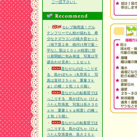
ご一読下さい）
・
セレブ御用達！グル
テンフリーでん粉が採れる 希
少なクズウコンの抜き苗セット
（地下茎２本 植付け用で葉・
芋なし 茎は１０ｃｍ程度に切
り新聞紙に包み発送 写真は芋
盛合わせ見本）：１セット
・
昔ながらのほっこりす
る 島かぼちゃ（丸型系１ 写
真は直径２５ｃｍ 重量３ｋ
ｇ）の種：１包（１０個）
・
昔ながらの粘着質でほ
っこりする 島かぼちゃ（ひょ
うたん型系黒 写真は長さ３０
ｃｍ 重量１ｋｇ程度）の種：
１包（５個）
・
昔ながらの粘着質でほ
っこりする 島かぼちゃ（ひょ
うたん型系黄色 長さ２５ｃ