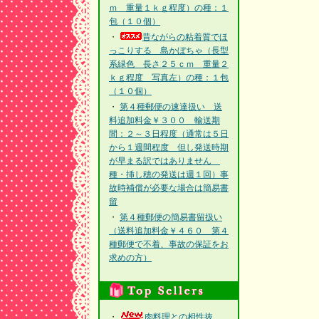
ｍ 重量１ｋｇ程度）の種：１
包（１０個）
・
昔ながらの粘着質でほ
っこりする 島かぼちゃ（長型
系緑色 長さ２５ｃｍ 重量２
ｋｇ程度 写真左）の種：１包
（１０個）
・
第４種郵便の速達扱い 送
料追加料金￥３００ 輸送期
間：２～３日程度（通常は５日
から１週間程度 但し発送時期
が早まる訳ではありません
種・挿し穂の発送は週１回）事
故時補償が必要な場合は簡易書
留
・
第４種郵便の簡易書留扱い
（送料追加料金￥４６０ 第４
種郵便で不着、事故の保証をお
求めの方）
・
肉料理との相性抜