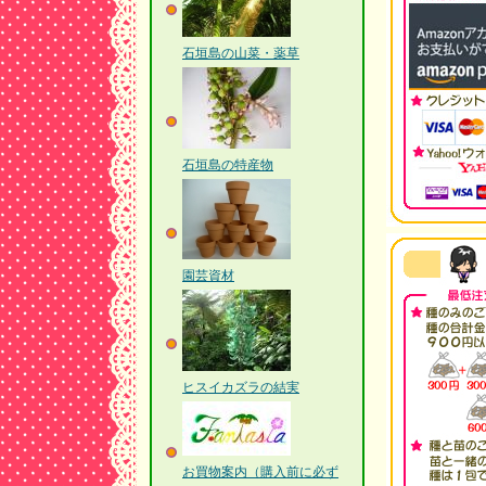
石垣島の山菜・薬草
石垣島の特産物
園芸資材
ヒスイカズラの結実
お買物案内（購入前に必ず