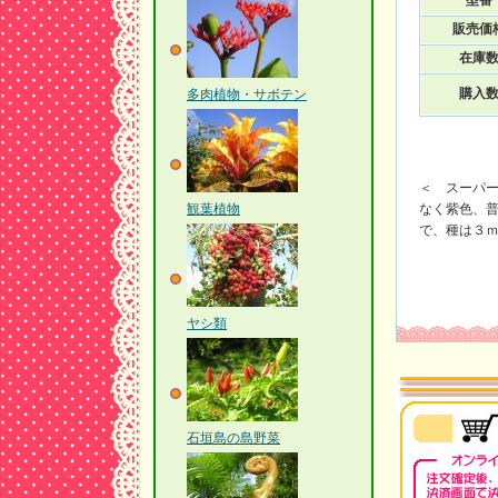
型番
販売価
在庫
購入
多肉植物・サボテン
＜ スーパ
観葉植物
なく紫色、
で、種は３
ヤシ類
石垣島の島野菜