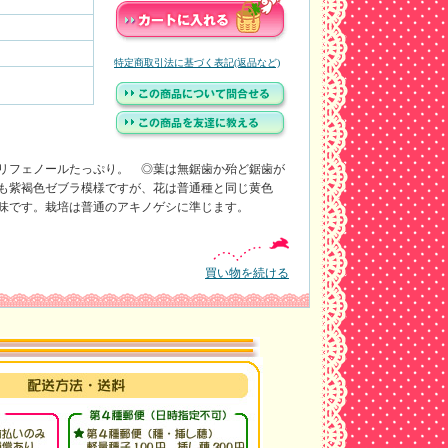
特定商取引法に基づく表記(返品など)
リフェノールたっぷり。 ◎葉は無鋸歯か殆ど鋸歯が
も紫褐色ゼブラ模様ですが、花は普通種と同じ黄色
味です。栽培は普通のアキノゲシに準じます。
買い物を続ける