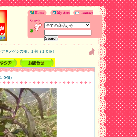
ーアキノゲシの種：１包（１０個）
１０個）