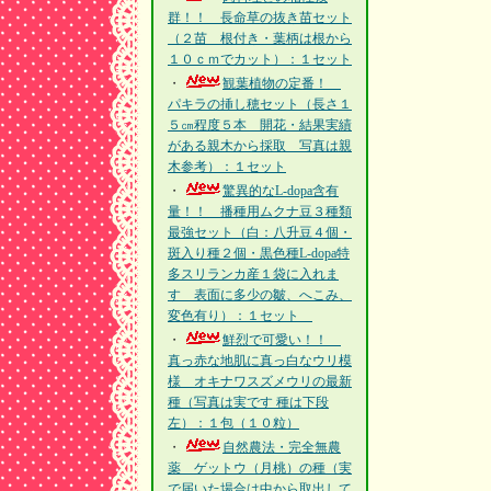
群！！ 長命草の抜き苗セット
（２苗 根付き・葉柄は根から
１０ｃｍでカット）：１セット
・
観葉植物の定番！
パキラの挿し穂セット（長さ１
５㎝程度５本 開花・結果実績
がある親木から採取 写真は親
木参考）：１セット
・
驚異的なL-dopa含有
量！！ 播種用ムクナ豆３種類
最強セット（白：八升豆４個・
斑入り種２個・黒色種L-dopa特
多スリランカ産１袋に入れま
す 表面に多少の皺、へこみ、
変色有り）：１セット
・
鮮烈で可愛い！！
真っ赤な地肌に真っ白なウリ模
様 オキナワスズメウリの最新
種（写真は実です 種は下段
左）：１包（１０粒）
・
自然農法・完全無農
薬 ゲットウ（月桃）の種（実
で届いた場合は中から取出して