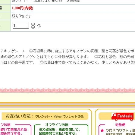
超レア！！ 流通しない希少品 ５包限定
格
1,200円(内税)
数
残り3包です
数
包
ーアキノゲシ ＞ ◎石垣島に稀に自生するアキノゲシの変種、葉と花茎が紫色でポ
普通の緑色のアキノゲシとは明らかに外観が異なります。 ◎花柄も紫色、額の先端
ｍｍほどの扁平黒です。 ◎若葉は生で食べてもえぐみがなく、少しとろみがあり美