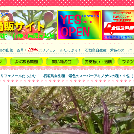
島の山菜・薬草
>
ポリフェノールたっぷり！ 石垣島自生種 紫色のスーパ
ポリフェノールたっぷり！ 石垣島自生種 紫色のスーパーアキノゲシの種：１包（