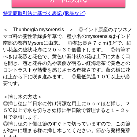
特定商取引法に基づく表記 (返品など)
＜ Thunbergia mysorensis ＞ ◎インド原産のキツネノ
マゴ科の蔓性常緑多年草で、種小名のmysorensisはインド
南部の都市Mysoreに由来。 ◎花は長さ７ｃｍほどで、細
い花茎の総状花序に２０～３０個垂下します。 ◎特筆す
べきは花形と花色で、黄色い漏斗状の花は上下に大きく口
を開き、苞と花弁の先や裏側が明るい紅海老茶で黄色との
コントラストが熱帯を感じさせる奇抜さです。藤の様に花
は上から下に咲き進みます。 ◎最低気温１０℃以上が必
要です。
＜挿し木の方法＞
◎挿し穂は半日水に付け清潔な用土に５ｃｍほど挿し、２
５℃以上で水を切らさぬ様に半日陰で管理すると１～２ヶ
月で発根します。
◎挿し穂の下側は節のすぐ下で切っていますので、この節
が地中に埋まる様に挿し木してください。節から発根発芽