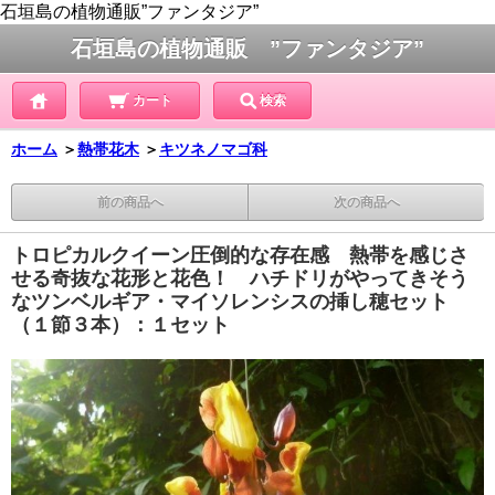
石垣島の植物通販”ファンタジア”
石垣島の植物通販 ”ファンタジア”
カート
検索
ホーム
＞
熱帯花木
＞
キツネノマゴ科
前の商品へ
次の商品へ
トロピカルクイーン圧倒的な存在感 熱帯を感じさ
せる奇抜な花形と花色！ ハチドリがやってきそう
なツンベルギア・マイソレンシスの挿し穂セット
（１節３本）：１セット