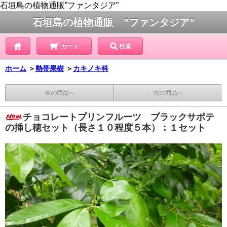
石垣島の植物通販”ファンタジア”
石垣島の植物通販 ”ファンタジア”
カート
検索
ホーム
＞
熱帯果樹
＞
カキノキ科
前の商品へ
次の商品へ
チョコレートプリンフルーツ ブラックサポテ
の挿し穂セット（長さ１０程度５本）：１セット