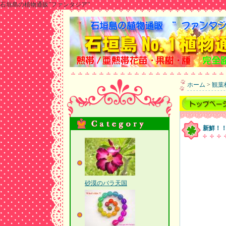
石垣島の植物通販”ファンタジア”
ホーム
>
観葉
新鮮！
砂漠のバラ天国