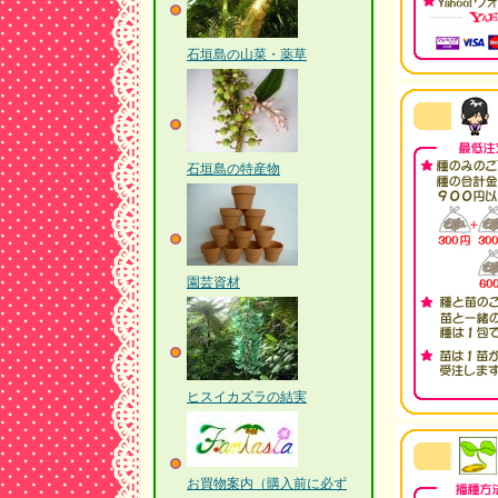
石垣島の山菜・薬草
石垣島の特産物
園芸資材
ヒスイカズラの結実
お買物案内（購入前に必ず