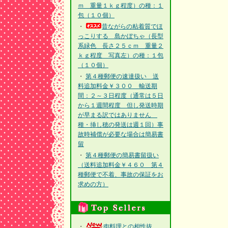
ｍ 重量１ｋｇ程度）の種：１
包（１０個）
・
昔ながらの粘着質でほ
っこりする 島かぼちゃ（長型
系緑色 長さ２５ｃｍ 重量２
ｋｇ程度 写真左）の種：１包
（１０個）
・
第４種郵便の速達扱い 送
料追加料金￥３００ 輸送期
間：２～３日程度（通常は５日
から１週間程度 但し発送時期
が早まる訳ではありません
種・挿し穂の発送は週１回）事
故時補償が必要な場合は簡易書
留
・
第４種郵便の簡易書留扱い
（送料追加料金￥４６０ 第４
種郵便で不着、事故の保証をお
求めの方）
・
肉料理との相性抜