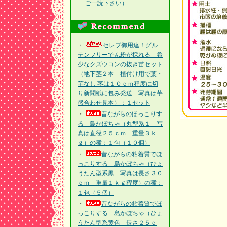
ご一読下さい）
・
セレブ御用達！グル
テンフリーでん粉が採れる 希
少なクズウコンの抜き苗セット
（地下茎２本 植付け用で葉・
芋なし 茎は１０ｃｍ程度に切
り新聞紙に包み発送 写真は芋
盛合わせ見本）：１セット
・
昔ながらのほっこりす
る 島かぼちゃ（丸型系１ 写
真は直径２５ｃｍ 重量３ｋ
ｇ）の種：１包（１０個）
・
昔ながらの粘着質でほ
っこりする 島かぼちゃ（ひょ
うたん型系黒 写真は長さ３０
ｃｍ 重量１ｋｇ程度）の種：
１包（５個）
・
昔ながらの粘着質でほ
っこりする 島かぼちゃ（ひょ
うたん型系黄色 長さ２５ｃ