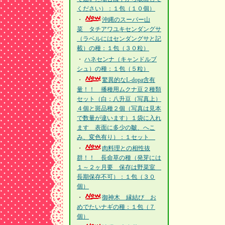
ください）：１包（１０個）
・
沖縄のスーパー山
菜 タチアワユキセンダングサ
（ラベルにはセンダングサと記
載）の種：１包（３０粒）
・
ハネセンナ（キャンドルブ
シュ）の種：１包（５粒）
・
驚異的なL-dopa含有
量！！ 播種用ムクナ豆２種類
セット（白：八升豆（写真上）
４個と斑品種２個（写真は見本
で数量が違います）１袋に入れ
ます 表面に多少の皺、へこ
み、変色有り）：１セット
・
肉料理との相性抜
群！！ 長命草の種（発芽には
１～２ヶ月要 保存は野菜室
長期保存不可）：１包（３０
個）
・
御神木 縁結び お
めでたいナギの種：１包（７
個）