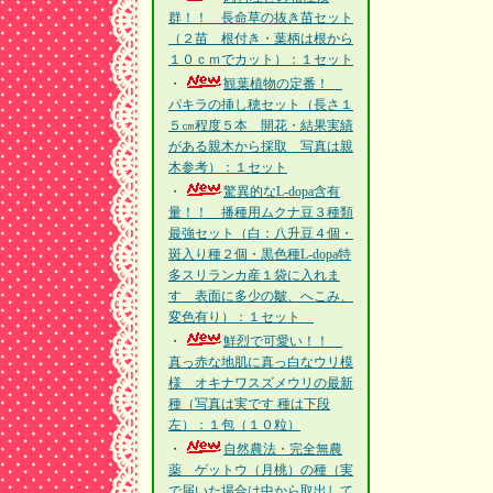
群！！ 長命草の抜き苗セット
（２苗 根付き・葉柄は根から
１０ｃｍでカット）：１セット
・
観葉植物の定番！
パキラの挿し穂セット（長さ１
５㎝程度５本 開花・結果実績
がある親木から採取 写真は親
木参考）：１セット
・
驚異的なL-dopa含有
量！！ 播種用ムクナ豆３種類
最強セット（白：八升豆４個・
斑入り種２個・黒色種L-dopa特
多スリランカ産１袋に入れま
す 表面に多少の皺、へこみ、
変色有り）：１セット
・
鮮烈で可愛い！！
真っ赤な地肌に真っ白なウリ模
様 オキナワスズメウリの最新
種（写真は実です 種は下段
左）：１包（１０粒）
・
自然農法・完全無農
薬 ゲットウ（月桃）の種（実
で届いた場合は中から取出して