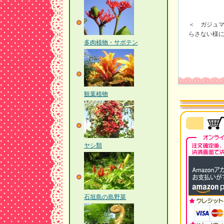
＜ ガジュ
らさない様
多肉植物・サボテン
観葉植物
ヤシ類
石垣島の島野菜