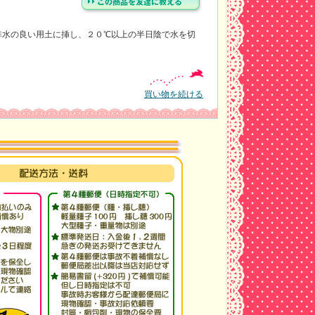
排水の良い用土に挿し、２０℃以上の半日陰で水を切
買い物を続ける