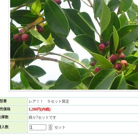
型番
レア！！ ５セット限定
売価格
1,200円(内税)
在庫数
残り7セットです
購入数
セット