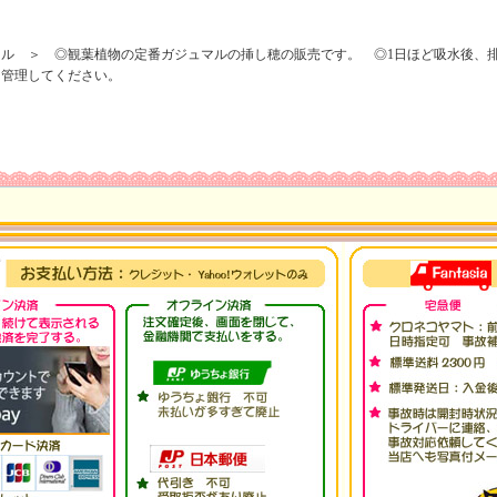
マル ＞ ◎観葉植物の定番ガジュマルの挿し穂の販売です。 ◎1日ほど吸水後、
に管理してください。