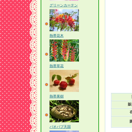
グリーンカーテン
熱帯花木
熱帯草花
熱帯果樹
販
バオバブ天国