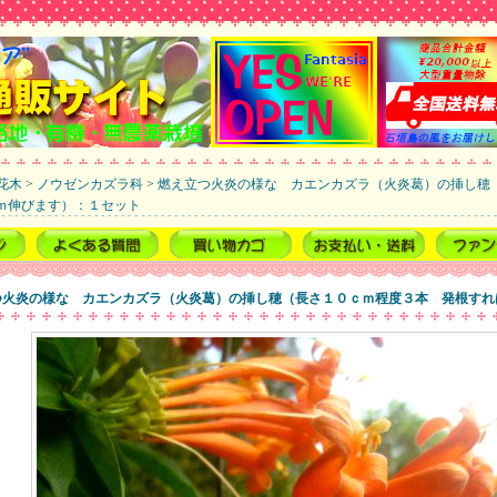
花木
>
ノウゼンカズラ科
>
燃え立つ火炎の様な カエンカズラ（火炎葛）の挿し穂
ｍ伸びます）：１セット
つ火炎の様な カエンカズラ（火炎葛）の挿し穂（長さ１０ｃｍ程度３本 発根すれ