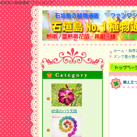
石垣島の植物通販”ファンタジア”
ホーム
>
熱帯
ズンで蔓が数
燃え立
砂漠のバラ天国