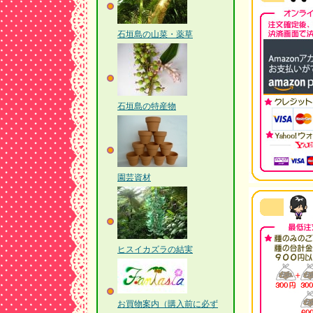
石垣島の山菜・薬草
石垣島の特産物
園芸資材
ヒスイカズラの結実
お買物案内（購入前に必ず