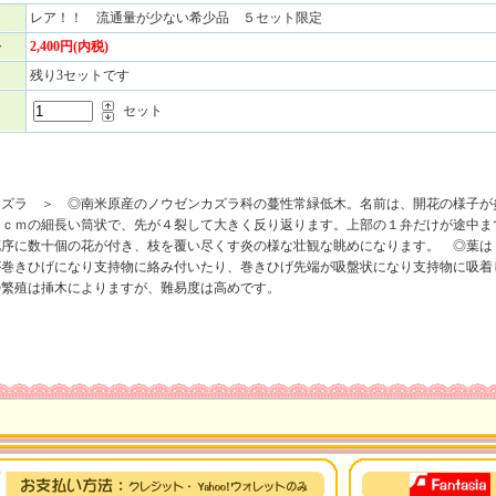
レア！！ 流通量が少ない希少品 ５セット限定
格
2,400円(内税)
残り3セットです
セット
カズラ ＞ ◎南米原産のノウゼンカズラ科の蔓性常緑低木。名前は、開花の様子が
６ｃｍの細長い筒状で、先が４裂して大きく反り返ります。上部の１弁だけが途中ま
花序に数十個の花が付き、枝を覆い尽くす炎の様な壮観な眺めになります。 ◎葉は
が巻きひげになり支持物に絡み付いたり、巻きひげ先端が吸盤状になり支持物に吸着
◎繁殖は挿木によりますが、難易度は高めです。