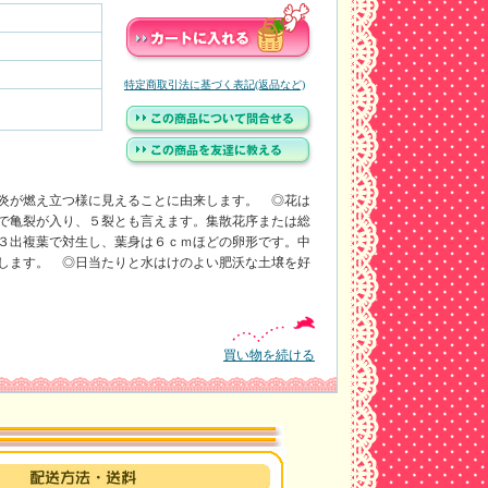
特定商取引法に基づく表記(返品など)
炎が燃え立つ様に見えることに由来します。 ◎花は
で亀裂が入り、５裂とも言えます。集散花序または総
３出複葉で対生し、葉身は６ｃｍほどの卵形です。中
します。 ◎日当たりと水はけのよい肥沃な土壌を好
買い物を続ける