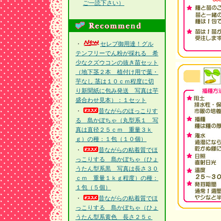
ご一読下さい）
・
セレブ御用達！グル
テンフリーでん粉が採れる 希
少なクズウコンの抜き苗セット
（地下茎２本 植付け用で葉・
芋なし 茎は１０ｃｍ程度に切
り新聞紙に包み発送 写真は芋
盛合わせ見本）：１セット
・
昔ながらのほっこりす
る 島かぼちゃ（丸型系１ 写
真は直径２５ｃｍ 重量３ｋ
ｇ）の種：１包（１０個）
・
昔ながらの粘着質でほ
っこりする 島かぼちゃ（ひょ
うたん型系黒 写真は長さ３０
ｃｍ 重量１ｋｇ程度）の種：
１包（５個）
・
昔ながらの粘着質でほ
っこりする 島かぼちゃ（ひょ
うたん型系黄色 長さ２５ｃ