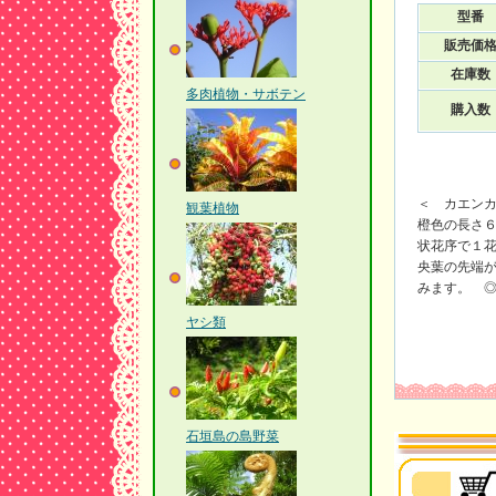
型番
販売価
在庫数
多肉植物・サボテン
購入数
＜ カエン
観葉植物
橙色の長さ
状花序で１
央葉の先端
みます。 
ヤシ類
石垣島の島野菜