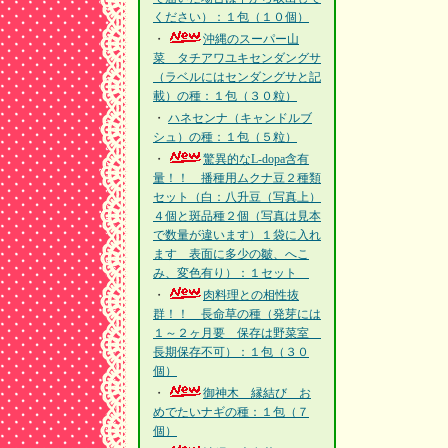
ください）：１包（１０個）
・
沖縄のスーパー山
菜 タチアワユキセンダングサ
（ラベルにはセンダングサと記
載）の種：１包（３０粒）
・
ハネセンナ（キャンドルブ
シュ）の種：１包（５粒）
・
驚異的なL-dopa含有
量！！ 播種用ムクナ豆２種類
セット（白：八升豆（写真上）
４個と斑品種２個（写真は見本
で数量が違います）１袋に入れ
ます 表面に多少の皺、へこ
み、変色有り）：１セット
・
肉料理との相性抜
群！！ 長命草の種（発芽には
１～２ヶ月要 保存は野菜室
長期保存不可）：１包（３０
個）
・
御神木 縁結び お
めでたいナギの種：１包（７
個）