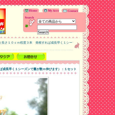
（長さ１０ｃｍ程度３本 発根すれば成長早く１シー
ば成長早く１シーズンで蔓が数ｍ伸びます）：１セット