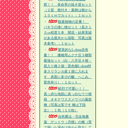
群！！ 長命草の抜き苗セット
（２苗 根付き・葉柄は根から
１０ｃｍでカット）：１セット
・
観葉植物の定番！
パキラの挿し穂セット（長さ１
５㎝程度５本 開花・結果実績
がある親木から採取 写真は親
木参考）：１セット
・
驚異的なL-dopa含有
量！！ 播種用ムクナ豆３種類
最強セット（白：八升豆４個・
斑入り種２個・黒色種L-dopa特
多スリランカ産１袋に入れま
す 表面に多少の皺、へこみ、
変色有り）：１セット
・
鮮烈で可愛い！！
真っ赤な地肌に真っ白なウリ模
様 オキナワスズメウリの最新
種（写真は実です 種は下段
左）：１包（１０粒）
・
自然農法・完全無農
薬 ゲットウ（月桃）の種（実
で届いた場合は中から取出して