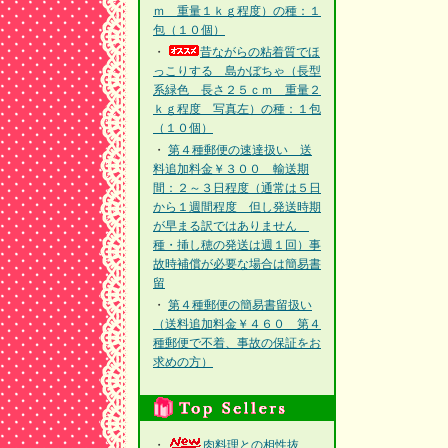
ｍ 重量１ｋｇ程度）の種：１
包（１０個）
・
昔ながらの粘着質でほ
っこりする 島かぼちゃ（長型
系緑色 長さ２５ｃｍ 重量２
ｋｇ程度 写真左）の種：１包
（１０個）
・
第４種郵便の速達扱い 送
料追加料金￥３００ 輸送期
間：２～３日程度（通常は５日
から１週間程度 但し発送時期
が早まる訳ではありません
種・挿し穂の発送は週１回）事
故時補償が必要な場合は簡易書
留
・
第４種郵便の簡易書留扱い
（送料追加料金￥４６０ 第４
種郵便で不着、事故の保証をお
求めの方）
・
肉料理との相性抜