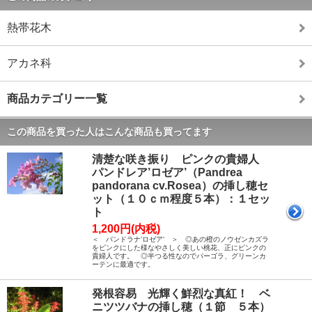
熱帯花木
アカネ科
商品カテゴリー一覧
この商品を買った人はこんな商品も買ってます
清楚な咲き振り ピンクの貴婦人
パンドレア’ロゼア’（Pandrea
pandorana cv.Rosea）の挿し穂セ
ット（１０ｃｍ程度５本）：１セッ
ト
1,200円(内税)
＜ パンドラナ’ロゼア’ ＞ ◎あの橙のノウゼンカズラ
をピンクにした様なやさしく美しい桃花、正にピンクの
貴婦人です。 ◎半つる性なのでパーゴラ、グリーンカ
ーテンに最適です。
発根容易 光輝く鮮烈な真紅！ ベ
ニツツバナの挿し穂（１節 ５本）