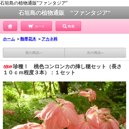
石垣島の植物通販”ファンタジア”
石垣島の植物通販 ”ファンタジア”
カート
検索
ホーム
＞
熱帯花木
＞
アカネ科
前の商品へ
次の商品へ
珍種！ 桃色コンロンカの挿し穂セット（長さ
１０ｃｍ程度３本）：１セット