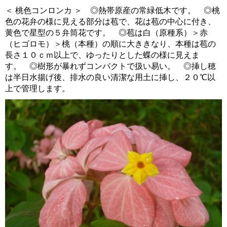
＜ 桃色コンロンカ ＞ ◎熱帯原産の常緑低木です。 ◎桃
色の花弁の様に見える部分は苞で、花は苞の中心に付き、
黄色で星型の５弁筒花です。 ◎苞は白（原種系）＞赤
（ヒゴロモ）＞桃（本種）の順に大ききなり、本種は苞の
長さ１０ｃｍ以上で、ゆったりとした蝶の様に見えま
す。 ◎樹形が暴れずコンパクトで扱い易い。 ◎挿し穂
は半日水揚げ後、排水の良い清潔な用土に挿し、２０℃以
上で管理します。