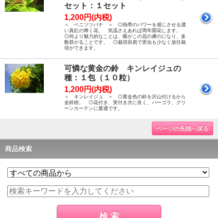
セット：１セット
1,200円(内税)
＜ ベニツツバナ ＞ ◎熱帯のパワーを感じさせる濃
い真紅の輝く花、 気温さえあれば周年開花します。
◎何より魅力的なことは、蝶がこの花の虜のになり、多
数群がることです。 ◎栽培容易で害虫も少なく放任栽
培ができます。
可憐な黄金の鈴 キンレイジュの
種：１包（１０粒）
1,200円(内税)
＜ キンレイジュ ＞ ◎黄金色の鈴を沢山付けるから
金鈴樹。 ◎花付き、実付き共に良く、パーゴラ、グリ
ーンカーテンに最適です。
ページの先頭へ戻る
商品検索