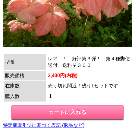
レア！！ 好評第３弾！ 第４種郵便
型番
送付：送料￥３００
販売価格
2,400円(内税)
在庫数
売り切れ間近！残り1セットです
購入数
特定商取引法に基づく表記 (返品など)