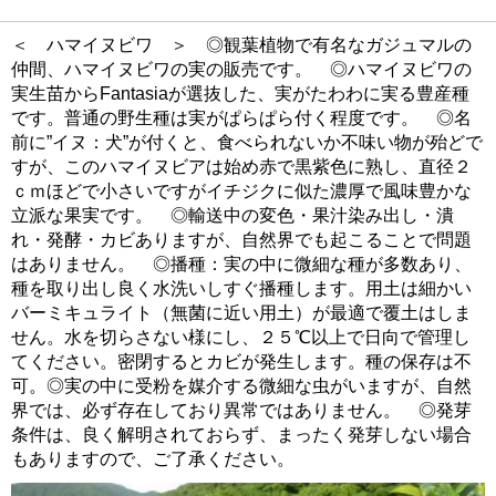
＜ ハマイヌビワ ＞ ◎観葉植物で有名なガジュマルの
仲間、ハマイヌビワの実の販売です。 ◎ハマイヌビワの
実生苗からFantasiaが選抜した、実がたわわに実る豊産種
です。普通の野生種は実がぱらぱら付く程度です。 ◎名
前に”イヌ：犬”が付くと、食べられないか不味い物が殆どで
すが、このハマイヌビアは始め赤で黒紫色に熟し、直径２
ｃｍほどで小さいですがイチジクに似た濃厚で風味豊かな
立派な果実です。 ◎輸送中の変色・果汁染み出し・潰
れ・発酵・カビありますが、自然界でも起こることで問題
はありません。 ◎播種：実の中に微細な種が多数あり、
種を取り出し良く水洗いしすぐ播種します。用土は細かい
バーミキュライト（無菌に近い用土）が最適で覆土はしま
せん。水を切らさない様にし、２５℃以上で日向で管理し
てください。密閉するとカビが発生します。種の保存は不
可。◎実の中に受粉を媒介する微細な虫がいますが、自然
界では、必ず存在しており異常ではありません。 ◎発芽
条件は、良く解明されておらず、まったく発芽しない場合
もありますので、ご了承ください。