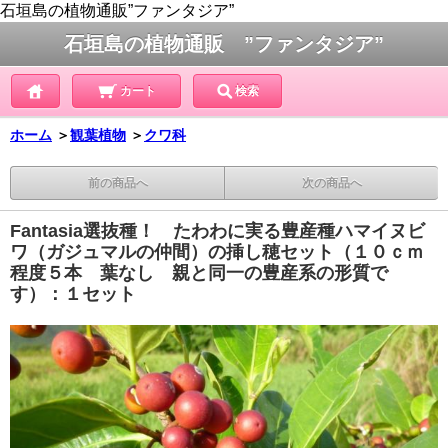
石垣島の植物通販”ファンタジア”
石垣島の植物通販 ”ファンタジア”
カート
検索
ホーム
＞
観葉植物
＞
クワ科
前の商品へ
次の商品へ
Fantasia選抜種！ たわわに実る豊産種ハマイヌビ
ワ（ガジュマルの仲間）の挿し穂セット（１０ｃｍ
程度５本 葉なし 親と同一の豊産系の形質で
す）：１セット