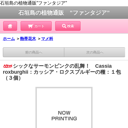
石垣島の植物通販”ファンタジア”
石垣島の植物通販 ”ファンタジア”
カート
検索
ホーム
＞
熱帯花木
＞
マメ科
前の商品へ
次の商品へ
シックなサーモンピンクの乱舞！ Cassia
roxburghii：カッシア・ロクスブルギーの種：１包
（３個）