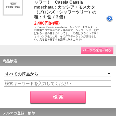
ャワー！ Cassia Cassia
moschata：カッシア・モスカタ
（ブロンズ・シャワーツリー）の
種：１包（３個）
2,400円(内税)
＜ Cassia Cassia moschata：カッシア・モスカタ ＞
◎東南アジア原産のマメ科の木で、シャワーツリーと呼
ばれる一群の花木の１つです。 ◎蕾はブラウンで咲く
とオレンジ色になり、そのグラデーションが素晴らし
い。見る者を魅了する豪華な咲きぶりです。
ページの先頭へ戻る
商品検索
メルマガ登録・解除