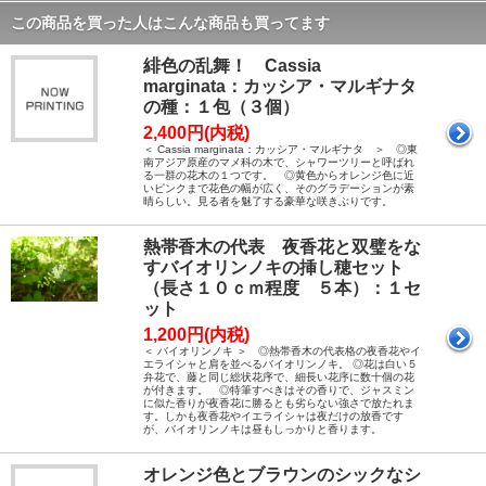
この商品を買った人はこんな商品も買ってます
緋色の乱舞！ Cassia
marginata：カッシア・マルギナタ
の種：１包（３個）
2,400円(内税)
＜ Cassia marginata：カッシア・マルギナタ ＞ ◎東
南アジア原産のマメ科の木で、シャワーツリーと呼ばれ
る一群の花木の１つです。 ◎黄色からオレンジ色に近
いピンクまで花色の幅が広く、そのグラデーションが素
晴らしい。見る者を魅了する豪華な咲きぶりです。
熱帯香木の代表 夜香花と双璧をな
すバイオリンノキの挿し穂セット
（長さ１０ｃｍ程度 ５本）：１セ
ット
1,200円(内税)
＜ バイオリンノキ ＞ ◎熱帯香木の代表格の夜香花やイ
エライシャと肩を並べるバイオリンノキ。 ◎花は白い５
弁花で、藤と同じ総状花序で、細長い花序に数十個の花
が付きます。 ◎特筆すべきはその香りで、ジャスミン
に似た香りが夜香花に勝るとも劣らない強さで放たれま
す。しかも夜香花やイエライシャは夜だけの放香です
が、バイオリンノキは昼もしっかりと香ります。
オレンジ色とブラウンのシックなシ