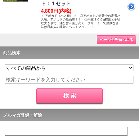
ト：１セット
4,800円(内税)
＜ アボカド（ハス種） ＞ ◎アボカドの定番中の定番ハ
ス種。アボカドの最高峰！！ ◎果重３００g程度と手頃
な大きさで、油分含有量が高く、クリーミーで濃厚な食
味は日本人の味覚にベストマッチ！！
ページの先頭へ戻る
商品検索
メルマガ登録・解除