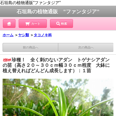
石垣島の植物通販”ファンタジア”
石垣島の植物通販 ”ファンタジア”
カート
検索
ホーム
＞
ヤシ類
＞
タコノキ科
前の商品へ
次の商品へ
珍種！ 全く刺のないアダン トゲナシアダン
の苗（高さ２０～３０ｃｍ幅３０ｃｍ程度 大鉢に
植え替えればどんどん成長します）：１苗