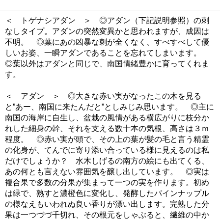
＜ トゲナシアダン ＞ ◎アダン（下記説明参照）の刺
なしタイプ。アダンの突然変異かと思われますが、成因は
不明。 ◎葉にあの凶暴な刺が全くなく、すべすべして優
しいお姿、一瞬アダンであることを忘れてしまいます。
◎葉以外はアダンと同じで、南国情緒豊かに育ってくれま
す。
＜ アダン ＞ ◎大きな赤い実がなったこの木を見る
と”あー、南国に来たんだと”としみじみ思います。 ◎主に
南国の海岸に自生し、盆栽の風情がある横広がりに枝分か
れした細身の幹、それを支える数十本の気根、高さは３ｍ
程度。 ◎赤い実が頭で、その上の葉が髪の毛と言う精霊
の化身が、てんでに寄り添い合っている様に見えるのは私
だけでしょうか？ 水木しげるの南方の絵にも出てくる、
あの何とも言えない雰囲気を醸し出しています。 ◎実は
複合果で多数の分果が集まって一つの実を作ります。初め
は緑で、熟すと濃橙色に変化し、発酵したパインナップル
の様なえもいわれぬ良い香りが漂い出します。完熟した分
果は一つづづ千切れ、その根元をしゃぶると、繊維の中か