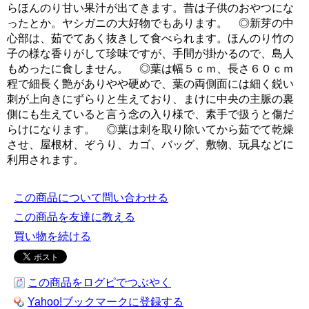
らほんのり甘い果汁が出てきます。昔は子供のおやつにな
ったとか。ヤシガニの大好物でもあります。 ◎新芽の中
心部は、茹でてあく抜きして食べられます。ほんのり竹の
子の様な香りがして珍味ですが、手間が掛かるので、島人
もめったに食しません。 ◎葉は幅５ｃｍ、長さ６０ｃｍ
程で細長く艶がありやや硬めで、葉の両側面には細く鋭い
刺が上向きにずらりと生えており、まけに中央の主脈の裏
側にも生えていると言う念の入り様で、素手で扱うと傷だ
らけになります。 ◎葉は刺を取り除いてから茹でて乾燥
させ、屋根材、ぞうり、カゴ、バッグ、敷物、玩具などに
利用されます。
この商品について問い合わせる
この商品を友達に教える
買い物を続ける
この商品をログピでつぶやく
Yahoo!ブックマークに登録する