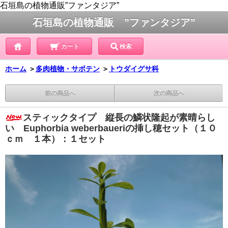
石垣島の植物通販”ファンタジア”
石垣島の植物通販 ”ファンタジア”
カート
検索
ホーム
＞
多肉植物・サボテン
＞
トウダイグサ科
前の商品へ
次の商品へ
スティックタイプ 縦長の鱗状隆起が素晴らし
い Euphorbia weberbaueriの挿し穂セット（１０
ｃｍ １本）：１セット