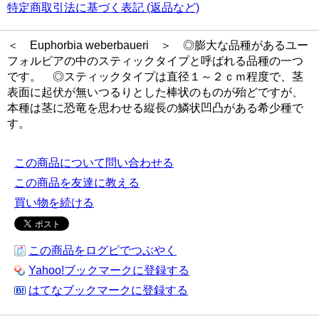
特定商取引法に基づく表記 (返品など)
＜ Euphorbia weberbaueri ＞ ◎膨大な品種があるユー
フォルビアの中のスティックタイプと呼ばれる品種の一つ
です。 ◎スティックタイプは直径１～２ｃｍ程度で、茎
表面に起伏が無いつるりとした棒状のものが殆どですが、
本種は茎に恐竜を思わせる縦長の鱗状凹凸がある希少種で
す。
この商品について問い合わせる
この商品を友達に教える
買い物を続ける
この商品をログピでつぶやく
Yahoo!ブックマークに登録する
はてなブックマークに登録する