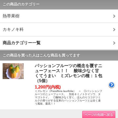
この商品のカテゴリー
熱帯果樹
カキノキ科
商品カテゴリー一覧
この商品を買った人はこんな商品も買ってます
パッションフルーツの概念を覆すニ
ューフェース！！ 酸味少なく甘
くてうまい ミズレモンの種：１包
（5個）
1,200円(内税)
ミズレモン（Passiflora laurifolia） ＞ ◎パッションフ
ルーツのニューフェース。 別名キミノトケイソウ、タ
マゴトケイ。 ◎酸味少なく甘く、ほんのりココナツミ
ルクの香りがする従来のパッションフルーツとは全く違
う風味、最高！！
ページの先頭へ戻る