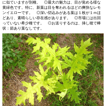
に似ていますが別種。 ◎最大の魅力は、目が覚める様な
黄緑色です。特に、新葉は目を奪われるほどの爽快なレモ
ンイエローです。 ◎深い切込みがある葉は１枚が１ｍほ
どあり、素晴らしい存在感があります。 ◎市場には出回
っていない希少種です。 ◎お送りするのは、挿し穂で棒
状：節あり葉なしです。