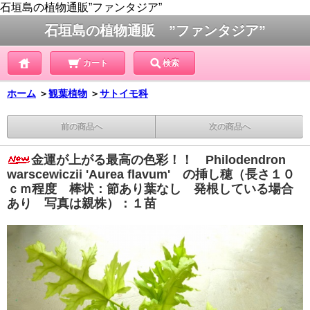
石垣島の植物通販”ファンタジア”
石垣島の植物通販 ”ファンタジア”
カート
検索
ホーム
＞
観葉植物
＞
サトイモ科
前の商品へ
次の商品へ
金運が上がる最高の色彩！！ Philodendron
warscewiczii 'Aurea flavum' の挿し穂（長さ１０
ｃｍ程度 棒状：節あり葉なし 発根している場合
あり 写真は親株）：１苗