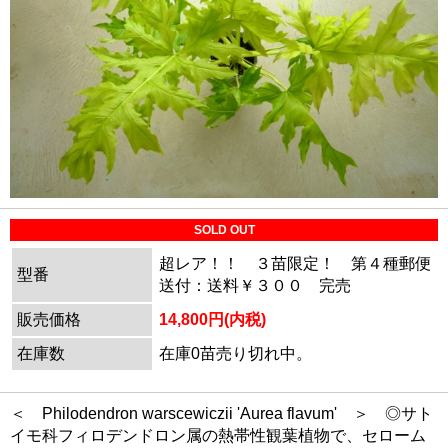
SOLD OUT
超レア！！ ３苗限定！ 第４種郵便
型番
送付：送料￥３００ 完売
販売価格
14,800円(内税)
在庫数
在庫0苗売り切れ中。
＜ Philodendron warscewiczii 'Aurea flavum' ＞ ◎サト
イモ科フィロデンドロン属の熱帯性観葉植物で、セローム