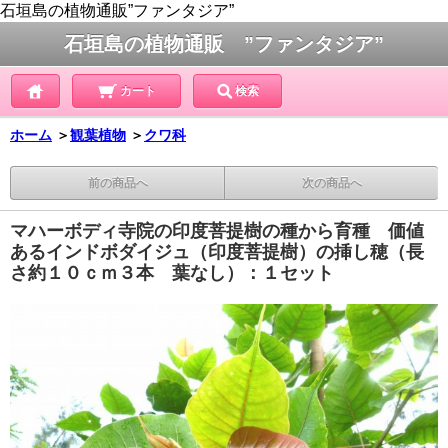
石垣島の植物通販”ファンタジア”
石垣島の植物通販 ”ファンタジア”
カート
検索
ホーム
＞
観葉植物
＞
クワ科
前の商品へ
次の商品へ
マハーボディ寺院の印度菩提樹の種から育種 価値
あるインドボダイジュ（印度菩提樹）の挿し穂（長
さ約１０ｃｍ３本 葉なし）：１セット