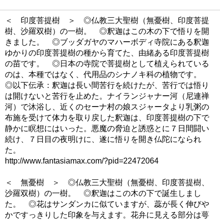
＜ 印度菩提樹 ＞ ◎仏教三大聖樹（無憂樹、印度菩提
樹、沙羅双樹）の一樹。 ◎釈迦はこの木の下で悟りを開
きました。 ◎ブッダガヤのマハーボディ寺院にある釈迦
ゆかりの印度菩提樹の種から育てた、由緒ある印度菩提樹
の苗です。 ◎日本の寺院で菩提樹として植えられている
のは、本種ではなく、代用品のシナノキ科の植物です。
◎以下伝承：釈迦は長い間苦行を続けたが、苦行では悟り
は開けないと苦行を止めた。ナイランジャナー河（尼連禅
河）で沐浴し、近くのセーナ村の娘スジャータより乳粥の
布施を受けて体力を取り戻した釈迦は、印度菩提樹の下で
静かに瞑想にはいった。悪魔の脅迫と誘惑とに７日間闘い
続け、７日目の夜明けに、遂に悟りを開き仏陀になられ
た。
http://www.fantasiamax.com/?pid=22472064
＜ 無憂樹 ＞ ◎仏教三大聖樹（無憂樹、印度菩提樹、
沙羅双樹）の一樹。 ◎釈迦はこの木の下で誕生しまし
た。 ◎花はサンダンカに似ていますが、蕊が長く伸びや
かですっきりした印象を与えます。花弁に見える部分は萼