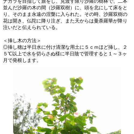
ナガラを目指して旅をし、見渡す限り沙羅の樹林で、二本
並んだ沙羅の木の間（沙羅双樹）に、頭を北にして床をと
り、そのまま永遠の涅槃に入られた。その時、沙羅双樹の
花は開き、仏陀に降り注ぎ、また天からは曼荼羅華が降り
注いだと伝えられている。
＜挿し木の方法＞
◎挿し穂は半日水に付け清潔な用土に５ｃｍほど挿し、２
５℃以上で水を切らさぬ様に半日陰で管理すると１～３ヶ
月で発根します。