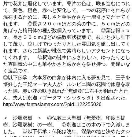
片で花弁は退化しています。萼片の色は、咲き進むにつれ
て、黄色、橙色、赤へと変化して、一つの花序にそれらが
混在するために、美しさと華やかさを一層引き立たせてく
れます。 ◎長さ２０ｃｍほどの莢の中に、５ｃｍほどの
角ばった楕円体の種が数個入っています。 ◎葉は幅５ｃ
ｍ、長さ３０ｃｍほどの偶数羽状複葉で、枝ごと少し垂下
して茂り、涼しげでゆったりとした雰囲気を醸し出してく
れます。さらに新葉が桃色で素晴らしいアクセントになっ
てくれます。 ◎釈迦の誕生にふさわしい、ゆったりとし
た雰囲気の中にも華やかさと厳かさを併せ持つ、間違いな
く逸品です。
◎以下伝承：六本牙の白象が体内に入る夢を見て、王子を
懐妊した王妃マーヤ夫人が、ルンビニ園の花園で休息を取
った際、赤い花の咲き乱れた”無優樹”に右手が触れたとた
ん、夫人は釈迦（ゴータマ・シッダッタ）を出産された。
http://www.fantasiamax.com/?pid=122255026
＜ 沙羅双樹 ＞ ◎仏教三大聖樹（無憂樹、印度菩提
樹、沙羅双樹）の一樹。 ◎釈迦はこの木の下で入滅しま
した。 ◎以下伝承：仏陀は晩年、涅槃の地と決めたクシ