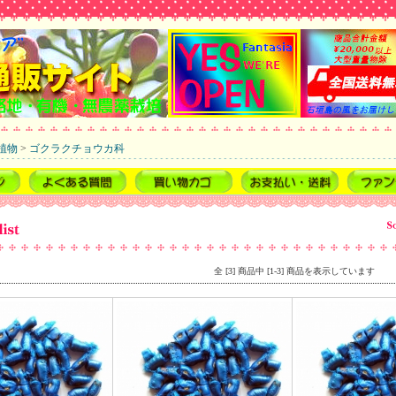
植物
>
ゴクラクチョウカ科
全 [3] 商品中 [1-3] 商品を表示しています