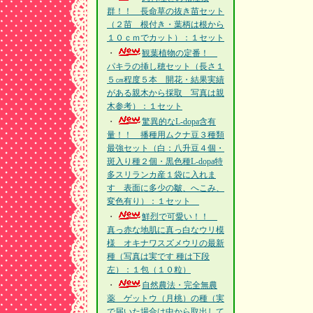
群！！ 長命草の抜き苗セット
（２苗 根付き・葉柄は根から
１０ｃｍでカット）：１セット
・
観葉植物の定番！
パキラの挿し穂セット（長さ１
５㎝程度５本 開花・結果実績
がある親木から採取 写真は親
木参考）：１セット
・
驚異的なL-dopa含有
量！！ 播種用ムクナ豆３種類
最強セット（白：八升豆４個・
斑入り種２個・黒色種L-dopa特
多スリランカ産１袋に入れま
す 表面に多少の皺、へこみ、
変色有り）：１セット
・
鮮烈で可愛い！！
真っ赤な地肌に真っ白なウリ模
様 オキナワスズメウリの最新
種（写真は実です 種は下段
左）：１包（１０粒）
・
自然農法・完全無農
薬 ゲットウ（月桃）の種（実
で届いた場合は中から取出して