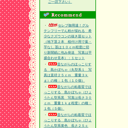
ご一読下さい）
・
セレブ御用達！グル
テンフリーでん粉が採れる 希
少なクズウコンの抜き苗セット
（地下茎２本 植付け用で葉・
芋なし 茎は１０ｃｍ程度に切
り新聞紙に包み発送 写真は芋
盛合わせ見本）：１セット
・
昔ながらのほっこりす
る 島かぼちゃ（丸型系１ 写
真は直径２５ｃｍ 重量３ｋ
ｇ）の種：１包（１０個）
・
昔ながらの粘着質でほ
っこりする 島かぼちゃ（ひょ
うたん型系黒 写真は長さ３０
ｃｍ 重量１ｋｇ程度）の種：
１包（５個）
・
昔ながらの粘着質でほ
っこりする 島かぼちゃ（ひょ
うたん型系黄色 長さ２５ｃ