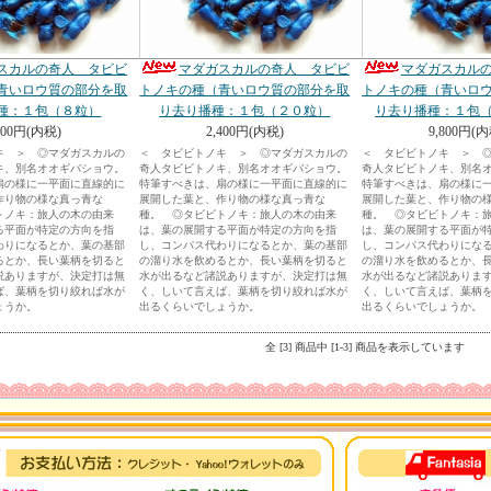
スカルの奇人 タビビ
マダガスカルの奇人 タビビ
マダガスカル
青いロウ質の部分を取
トノキの種（青いロウ質の部分を取
トノキの種（青いロ
種：１包（８粒）
り去り播種：１包（２０粒）
り去り播種：１包
200円(内税)
2,400円(内税)
9,800円(内
キ ＞ ◎マダガスカルの
＜ タビビトノキ ＞ ◎マダガスカルの
＜ タビビトノキ ＞ 
キ、別名オオギバショウ。
奇人タビビトノキ、別名オオギバショウ。
奇人タビビトノキ、別名
扇の様に一平面に直線的に
特筆すべきは、扇の様に一平面に直線的に
特筆すべきは、扇の様に
作り物の様な真っ青な
展開した葉と、作り物の様な真っ青な
展開した葉と、作り物の
トノキ：旅人の木の由来
種。 ◎タビビトノキ：旅人の木の由来
種。 ◎タビビトノキ：
る平面が特定の方向を指
は、葉の展開する平面が特定の方向を指
は、葉の展開する平面が
わりになるとか、葉の基部
し、コンパス代わりになるとか、葉の基部
し、コンパス代わりにな
るとか、長い葉柄を切ると
の溜り水を飲めるとか、長い葉柄を切ると
の溜り水を飲めるとか、
説ありますが、決定打は無
水が出るなど諸説ありますが、決定打は無
水が出るなど諸説ありま
ば、葉柄を切り絞れば水が
く、しいて言えば、葉柄を切り絞れば水が
く、しいて言えば、葉柄
ょうか。
出るくらいでしょうか。
出るくらいでしょうか。
全 [3] 商品中 [1-3] 商品を表示しています