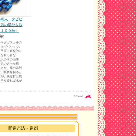
の奇人 タビビ
ウ質の部分を取
（１００粒）
税)
◎マダガスカルの
オオギバショウ。
一平面に直線的に
様な真っ青な
旅人の木の由来
特定の方向を指
るとか、葉の基部
長い葉柄を切ると
すが、決定打は無
を切り絞れば水が
>>next