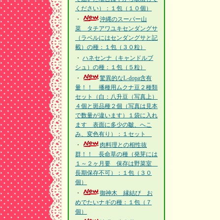
ください）：１包（１０個）
・
沖縄のスーパー山
菜 タチアワユキセンダングサ
（ラベルにはセンダングサと記
載）の種：１包（３０粒）
・
ハネセンナ（キャンドルブ
シュ）の種：１包（５粒）
・
驚異的なL-dopa含有
量！！ 播種用ムクナ豆２種類
セット（白：八升豆（写真上）
４個と斑品種２個（写真は見本
で数量が違います）１袋に入れ
ます 表面に多少の皺、へこ
み、変色有り）：１セット
・
肉料理との相性抜
群！！ 長命草の種（発芽には
１～２ヶ月要 保存は野菜室
長期保存不可）：１包（３０
個）
・
御神木 縁結び お
めでたいナギの種：１包（７
個）