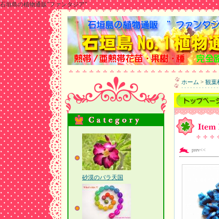
石垣島の植物通販”ファンタジア”
ホーム
>
観葉
prev<<
砂漠のバラ天国