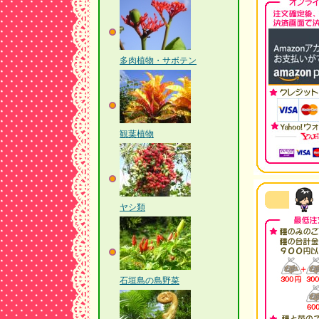
多肉植物・サボテン
観葉植物
ヤシ類
石垣島の島野菜