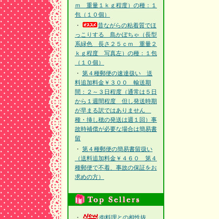
ｍ 重量１ｋｇ程度）の種：１
包（１０個）
・
昔ながらの粘着質でほ
っこりする 島かぼちゃ（長型
系緑色 長さ２５ｃｍ 重量２
ｋｇ程度 写真左）の種：１包
（１０個）
・
第４種郵便の速達扱い 送
料追加料金￥３００ 輸送期
間：２～３日程度（通常は５日
から１週間程度 但し発送時期
が早まる訳ではありません
種・挿し穂の発送は週１回）事
故時補償が必要な場合は簡易書
留
・
第４種郵便の簡易書留扱い
（送料追加料金￥４６０ 第４
種郵便で不着、事故の保証をお
求めの方）
・
肉料理との相性抜