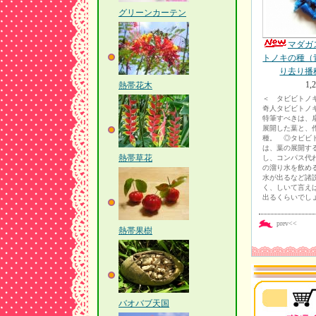
グリーンカーテン
マダガ
トノキの種（
り去り播
1,
熱帯花木
＜ タビビトノ
奇人タビビトノ
特筆すべきは、
展開した葉と、
種。 ◎タビビ
は、葉の展開す
熱帯草花
し、コンパス代
の溜り水を飲め
水が出るなど諸
く、しいて言え
出るくらいでし
prev<<
熱帯果樹
バオバブ天国