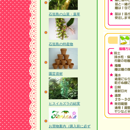
石垣島の山菜・薬草
石垣島の特産物
園芸資材
ヒスイカズラの結実
お買物案内（購入前に必ず