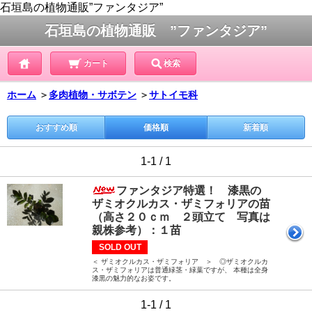
石垣島の植物通販”ファンタジア”
石垣島の植物通販 ”ファンタジア”
カート
検索
ホーム
＞
多肉植物・サボテン
＞
サトイモ科
おすすめ順
価格順
新着順
1-1 / 1
ファンタジア特選！ 漆黒の
ザミオクルカス・ザミフォリアの苗
（高さ２０ｃｍ ２頭立て 写真は
親株参考）：１苗
SOLD OUT
＜ ザミオクルカス・ザミフォリア ＞ ◎ザミオクルカ
ス・ザミフォリアは普通緑茎・緑葉ですが、 本種は全身
漆黒の魅力的なお姿です。
1-1 / 1