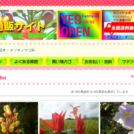
花木
>
キツネノマゴ科
全 [10] 商品中 [1-10] 商品を表示しています