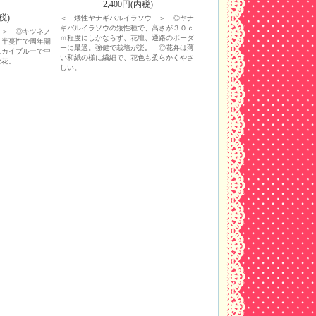
2,400円(内税)
税)
＜ 矮性ヤナギバルイラソウ ＞ ◎ヤナ
ギバルイラソウの矮性種で、高さが３０ｃ
 ＞ ◎キツネノ
ｍ程度にしかならず、花壇、通路のボーダ
、半蔓性で周年開
ーに最適。強健で栽培が楽。 ◎花弁は薄
スカイブルーで中
い和紙の様に繊細で、花色も柔らかくやさ
な花。
しい。