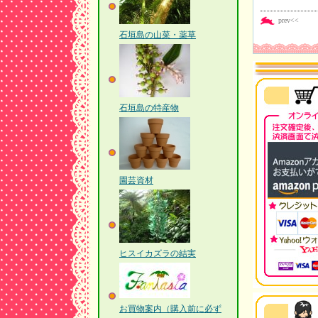
prev<<
石垣島の山菜・薬草
石垣島の特産物
園芸資材
ヒスイカズラの結実
お買物案内（購入前に必ず