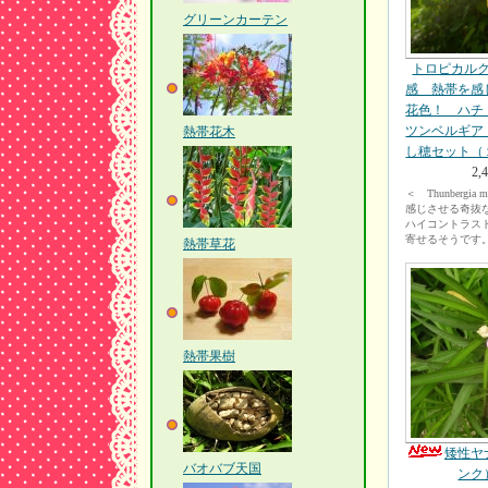
グリーンカーテン
トロピカル
感 熱帯を感
花色！ ハチ
ツンベルギア
熱帯花木
し穂セット（
2,
＜ Thunbergia
感じさせる奇抜
ハイコントラス
寄せるそうです
熱帯草花
熱帯果樹
矮性ヤ
バオバブ天国
ンク