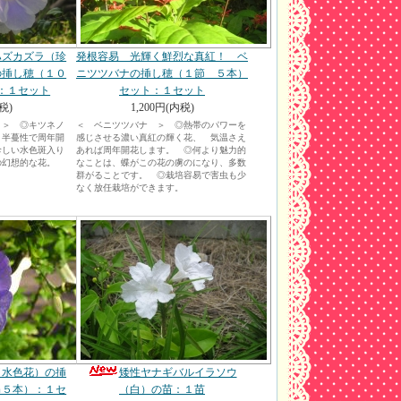
ハズカズラ（珍
発根容易 光輝く鮮烈な真紅！ ベ
の挿し穂（１０
ニツツバナの挿し穂（１節 ５本）
：１セット
セット：１セット
税)
1,200円(内税)
 ＞ ◎キツネノ
＜ ベニツツバナ ＞ ◎熱帯のパワーを
、半蔓性で周年開
感じさせる濃い真紅の輝く花、 気温さえ
珍しい水色斑入り
あれば周年開花します。 ◎何より魅力的
の幻想的な花。
なことは、蝶がこの花の虜のになり、多数
群がることです。 ◎栽培容易で害虫も少
なく放任栽培ができます。
（水色花）の挿
矮性ヤナギバルイラソウ
ｍ５本）：１セ
（白）の苗：１苗