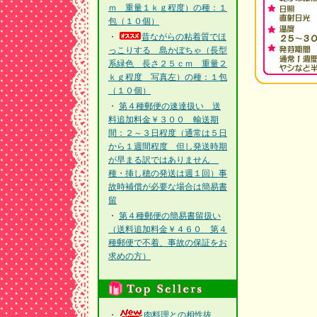
ｍ 重量１ｋｇ程度）の種：１
包（１０個）
・
昔ながらの粘着質でほ
っこりする 島かぼちゃ（長型
系緑色 長さ２５ｃｍ 重量２
ｋｇ程度 写真左）の種：１包
（１０個）
・
第４種郵便の速達扱い 送
料追加料金￥３００ 輸送期
間：２～３日程度（通常は５日
から１週間程度 但し発送時期
が早まる訳ではありません
種・挿し穂の発送は週１回）事
故時補償が必要な場合は簡易書
留
・
第４種郵便の簡易書留扱い
（送料追加料金￥４６０ 第４
種郵便で不着、事故の保証をお
求めの方）
・
肉料理との相性抜