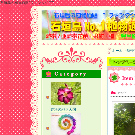
石垣島の植物通販”ファンタジア”
ホーム
>
熱帯
prev<<
砂漠のバラ天国