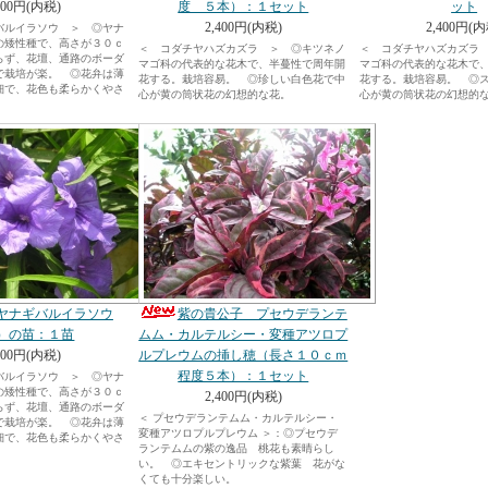
400円(内税)
度 ５本）：１セット
ット
2,400円(内税)
2,400円(内
バルイラソウ ＞ ◎ヤナ
の矮性種で、高さが３０ｃ
＜ コダチヤハズカズラ ＞ ◎キツネノ
＜ コダチヤハズカズラ
らず、花壇、通路のボーダ
マゴ科の代表的な花木で、半蔓性で周年開
マゴ科の代表的な花木で
で栽培が楽。 ◎花弁は薄
花する。栽培容易。 ◎珍しい白色花で中
花する。栽培容易。 ◎
細で、花色も柔らかくやさ
心が黄の筒状花の幻想的な花。
心が黄の筒状花の幻想的
ヤナギバルイラソウ
紫の貴公子 プセウデランテ
）の苗：１苗
ムム・カルテルシー・変種アツロプ
400円(内税)
ルプレウムの挿し穂（長さ１０ｃｍ
程度５本）：１セット
バルイラソウ ＞ ◎ヤナ
の矮性種で、高さが３０ｃ
2,400円(内税)
らず、花壇、通路のボーダ
＜ プセウデランテムム・カルテルシー・
で栽培が楽。 ◎花弁は薄
変種アツロプルプレウム ＞：◎プセウデ
細で、花色も柔らかくやさ
ランテムムの紫の逸品 桃花も素晴らし
い。 ◎エキセントリックな紫葉 花がな
くても十分楽しい。