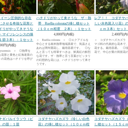
クイーン圧倒的な存在
ハチドリがやって来そうな ザ・熱
レア！！ コダチヤ
じさせる奇抜な花形と
帯 Ruellia colorataの挿し穂セット
しい水色斑入り花）
ドリがやってきそうな
（１０ｃｍ程度 ２本）：１セット
ｃｍ３本）セット
・マイソレンシスの挿
4,800円(内税)
2,400円(内
１節３本）：１セット
＜ Ruellia colorata ＞ ◎エクアドルを
＜ コダチヤハズカズラ
中心とする南米熱帯地域原産で、気温さえ
マゴ科の代表的な花木で
400円(内税)
あれば周年開花し、栽培容易です。 ◎な
花する。栽培容易。 ◎
 mysorensis ＞ ◎熱帯を
んと言っても特筆すべきは、鮮真紅の鮮烈
花で、中心が黄の筒状花
な花形と黄色と紅海老茶の
な花です。ザ・熱帯と言う言葉がピッタリ
トの花色はハチドリを呼び
の幻想的な花には、ハチドリがやって来そ
。
うです。
ナギバルイラソウ（ピ
コダチヤハズカズラ（珍しい白色
コダチヤハズカズラ
）の苗：１苗
花）の挿し穂セット（１０ｃｍ程
し穂セット（１５ｃ