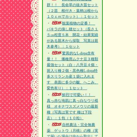
群！！ 長命草の抜き苗セット
（２苗 根付き・葉柄は根から
１０ｃｍでカット）：１セット
・
観葉植物の定番！
パキラの挿し穂セット（長さ１
５㎝程度５本 開花・結果実績
がある親木から採取 写真は親
木参考）：１セット
・
驚異的なL-dopa含有
量！！ 播種用ムクナ豆３種類
最強セット（白：八升豆４個・
斑入り種２個・黒色種L-dopa特
多スリランカ産１袋に入れま
す 表面に多少の皺、へこみ、
変色有り）：１セット
・
鮮烈で可愛い！！
真っ赤な地肌に真っ白なウリ模
様 オキナワスズメウリの最新
種（写真は実です 種は下段
左）：１包（１０粒）
・
自然農法・完全無農
薬 ゲットウ（月桃）の種（実
で届いた場合は中から取出して