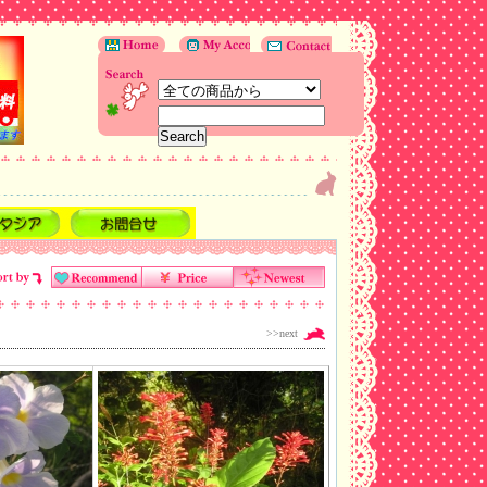
>>next