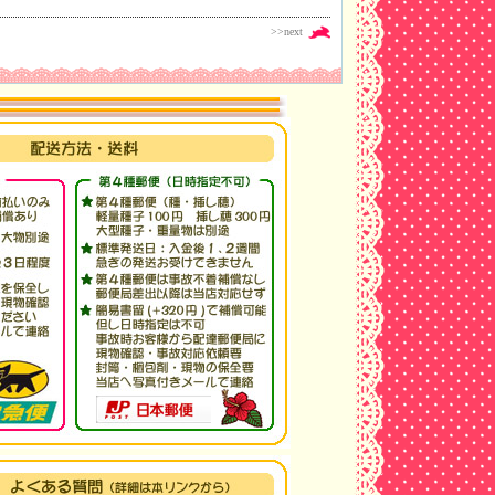
>>next