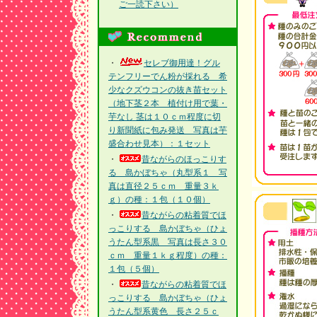
ご一読下さい）
・
セレブ御用達！グル
テンフリーでん粉が採れる 希
少なクズウコンの抜き苗セット
（地下茎２本 植付け用で葉・
芋なし 茎は１０ｃｍ程度に切
り新聞紙に包み発送 写真は芋
盛合わせ見本）：１セット
・
昔ながらのほっこりす
る 島かぼちゃ（丸型系１ 写
真は直径２５ｃｍ 重量３ｋ
ｇ）の種：１包（１０個）
・
昔ながらの粘着質でほ
っこりする 島かぼちゃ（ひょ
うたん型系黒 写真は長さ３０
ｃｍ 重量１ｋｇ程度）の種：
１包（５個）
・
昔ながらの粘着質でほ
っこりする 島かぼちゃ（ひょ
うたん型系黄色 長さ２５ｃ