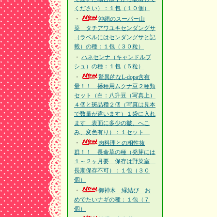
ください）：１包（１０個）
・
沖縄のスーパー山
菜 タチアワユキセンダングサ
（ラベルにはセンダングサと記
載）の種：１包（３０粒）
・
ハネセンナ（キャンドルブ
シュ）の種：１包（５粒）
・
驚異的なL-dopa含有
量！！ 播種用ムクナ豆２種類
セット（白：八升豆（写真上）
４個と斑品種２個（写真は見本
で数量が違います）１袋に入れ
ます 表面に多少の皺、へこ
み、変色有り）：１セット
・
肉料理との相性抜
群！！ 長命草の種（発芽には
１～２ヶ月要 保存は野菜室
長期保存不可）：１包（３０
個）
・
御神木 縁結び お
めでたいナギの種：１包（７
個）