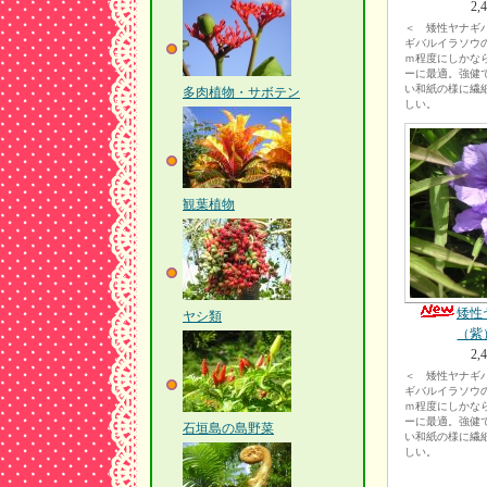
2,
＜ 矮性ヤナギ
ギバルイラソウ
ｍ程度にしかな
ーに最適。強健
い和紙の様に繊
多肉植物・サボテン
しい。
観葉植物
矮性
ヤシ類
（紫
2,
＜ 矮性ヤナギ
ギバルイラソウ
ｍ程度にしかな
ーに最適。強健
石垣島の島野菜
い和紙の様に繊
しい。