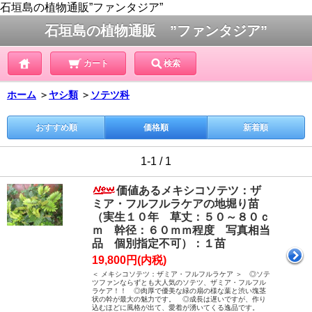
石垣島の植物通販”ファンタジア”
石垣島の植物通販 ”ファンタジア”
カート
検索
ホーム
＞
ヤシ類
＞
ソテツ科
おすすめ順
価格順
新着順
1-1 / 1
価値あるメキシコソテツ：ザ
ミア・フルフルラケアの地堀り苗
（実生１０年 草丈：５０～８０ｃ
ｍ 幹径：６０ｍｍ程度 写真相当
品 個別指定不可）：１苗
19,800円(内税)
＜ メキシコソテツ：ザミア・フルフルラケア ＞ ◎ソテ
ツファンならずとも大人気のソテツ、ザミア・フルフル
ラケア！！ ◎肉厚で優美な緑の扇の様な葉と渋い塊茎
状の幹が最大の魅力です。 ◎成長は遅いですが、作り
込むほどに風格が出て、愛着が湧いてくる逸品です。